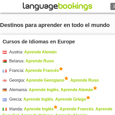
Buscar
Destinos para aprender en todo el mundo
Contacto
Cursos de Idiomas en Europe
EXPLORAR
Austria:
Aprende Alemán
Identifícate
Belarus:
Aprende Ruso
Ayuda
Francia:
Aprende Francés
Georgia:
Aprende Georgiano
,
Aprende Ruso
Moneda
€
Alemania:
Aprende Inglés
,
Aprende Alemán
Idioma
Grecia:
Aprende Inglés
,
Aprende Griego
Irlanda:
Aprende Inglés
,
Aprende Francés
,
Aprende