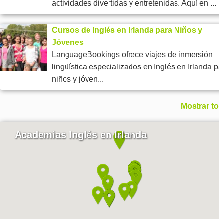
actividades divertidas y entretenidas. Aquí en ...
Cursos de Inglés en Irlanda para Niños y
Jóvenes
LanguageBookings ofrece viajes de inmersión
lingüística especializados en Inglés en Irlanda p
niños y jóven...
Mostrar t
Academias Inglés en Irlanda