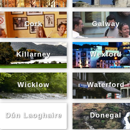
Cork
Galway
Killarney
Wexford
Wicklow
Waterford
Dún Laoghaire
Donegal