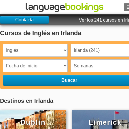
Contacta
Buscar
Ver los 241 cursos en Ir
Cursos de Inglés en Irlanda
Contacto
EXPLORAR
Identifícate
Ayuda
Buscar
Moneda
€
Destinos en Irlanda
Idioma
Dublin
Limerick