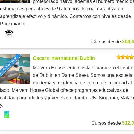
profesorado nativo, además el número medio d
estudiantes por aula es de 9 alumnos, lo cual garantiza un
aprendizaje efectivo y dinámico. Contamos con niveles desde
Principiante...
Cursos desde
304,6
Oscars International Dublin
6% de descuento
Malvern House Dublín está situado en el centro
de Dublin en Dame Street. Somos una escuela
moderna y residencia de centro de la ciudad al
lado. Malvern House Global ofrece programas educativos de
calidad para adultos y jóvenes en Irlanda, UK, Singapur, Malas
y...
Cursos desde
512,3