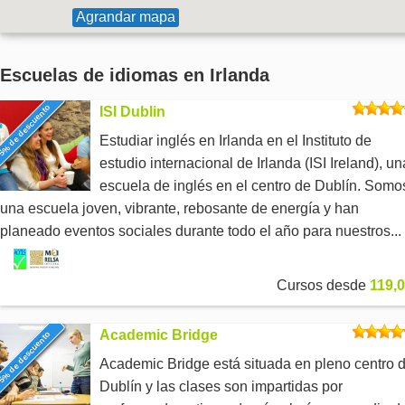
Agrandar mapa
Escuelas de idiomas en Irlanda
5% de descuento
ISI Dublin
Estudiar inglés en Irlanda en el Instituto de
estudio internacional de Irlanda (ISI Ireland), un
escuela de inglés en el centro de Dublín. Somo
una escuela joven, vibrante, rebosante de energía y han
planeado eventos sociales durante todo el año para nuestros...
Cursos desde
119,0
Academic Bridge
5% de descuento
Academic Bridge está situada en pleno centro 
Dublín y las clases son impartidas por