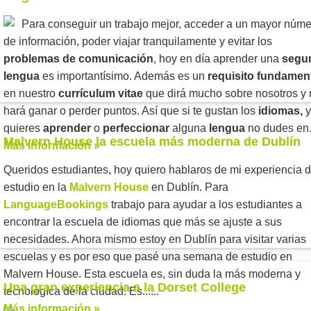
Para conseguir un trabajo mejor, acceder a un mayor núm
de información, poder viajar tranquilamente y evitar los
problemas de comunicación
, hoy en día aprender una
segu
lengua
es importantísimo. Además es un
requisito fundamen
en nuestro
currículum vitae
que dirá mucho sobre nosotros y
hará ganar o perder puntos. Así que si te gustan los
idiomas,
y
quieres
aprender
o
perfeccionar
alguna
lengua
no dudes en..
Malvern House la escuela más moderna de Dublín
Más información »
Queridos estudiantes, hoy quiero hablaros de mi experiencia 
estudio en la
Malvern House
en Dublín. Para
LanguageBookings
trabajo para ayudar a los estudiantes a
encontrar la escuela de idiomas que más se ajuste a sus
necesidades. Ahora mismo estoy en Dublín para visitar varias
escuelas y es por eso que pasé una semana de estudio en
Malvern House. Esta escuela es, sin duda la más moderna y
Una gran experiencia a la Dorset College
tecnologíca de la ciudad. Es......
Más información »