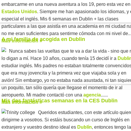
embarcarme en una nueva aventura a los 19, pero esta vez en
Estados Unidos
. Siempre me han apasionado los idiomas, y
especial el inglés. Mis 6 semanas en Dublin + las clases
particulares a las que asistía en una academia en mi ciudad na
no me eran suficientes para sentirme cómoda con mi nivel de....
A mi familia de acogida en Dublin
Más información »
Nunca sabes las vueltas que te va a dar la vida - sino que
lo digan a mí. Hace 10 años, cuando tenía 15 decidí ir a
Dubli
estudiar inglés. Mis padres no estaban totalmente convencido
que era muy jovencita y la primera vez que viajaba sola y en
avión! Sin embargo, yo no estaba nada asustada, ni tan siquie
un poquito, tan sólo quería que llegase el momento de ir al
aeropuerto. Mi madre contactó con una
agencia
......
Mis dos fantásticas semanas en la CES Dublin
Más información »
Queridos estudiantes, con este artículo quier
dirigirme a vosotros. Si estáis buscando un curso de Inglés en 
extranjero y vuestro destino ideal es
Dublín
, entonces tengo la