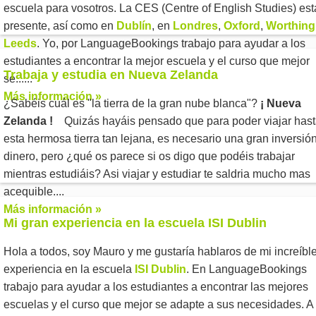
escuela para vosotros. La CES (Centre of English Studies) est
presente, así como en
Dublín
, en
Londres
,
Oxford
,
Worthing
Leeds
. Yo, por LanguageBookings trabajo para ayudar a los
estudiantes a encontrar la mejor escuela y el curso que mejor
Trabaja y estudia en Nueva Zelanda
se......
Más información »
¿Sabéis cuál es "la tierra de la gran nube blanca"?
¡ Nueva
Zelanda !
Quizás hayáis pensado que para poder viajar has
esta hermosa tierra tan lejana, es necesario una gran inversió
dinero, pero ¿qué os parece si os digo que podéis trabajar
mientras estudiáis? Asi viajar y estudiar te saldria mucho mas
acequible....
Más información »
Mi gran experiencia en la escuela ISI Dublin
Hola a todos, soy Mauro y me gustaría hablaros de mi increíbl
experiencia en la escuela
ISI Dublin
. En LanguageBookings
trabajo para ayudar a los estudiantes a encontrar las mejores
escuelas y el curso que mejor se adapte a sus necesidades. A