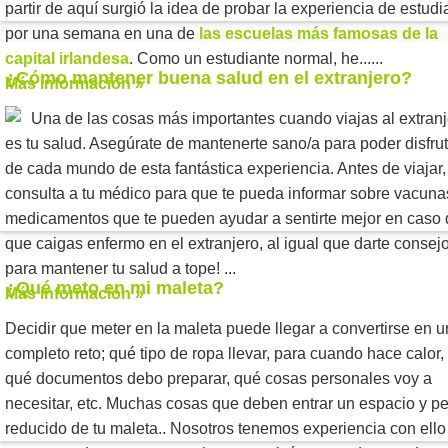
partir de aquí surgió la idea de probar la experiencia de estudi
por una semana en una de
las escuelas más famosas de la
capital irlandesa
. Como un estudiante normal, he......
¿Cómo mantener buena salud en el extranjero?
Más información »
Una de las cosas más importantes cuando viajas al extran
es tu salud. Asegúrate de mantenerte sano/a para poder disfrut
de cada mundo de esta fantástica experiencia. Antes de viajar,
consulta a tu médico para que te pueda informar sobre vacuna
medicamentos que te pueden ayudar a sentirte mejor en caso 
que caigas enfermo en el extranjero, al igual que darte consej
para mantener tu salud a tope! ...
¿Qué meto en mi maleta?
Más información »
Decidir que meter en la maleta puede llegar a convertirse en u
completo reto; qué tipo de ropa llevar, para cuando hace calor, f
qué documentos debo preparar, qué cosas personales voy a
necesitar, etc. Muchas cosas que deben entrar un espacio y p
reducido de tu maleta.. Nosotros tenemos experiencia con ello