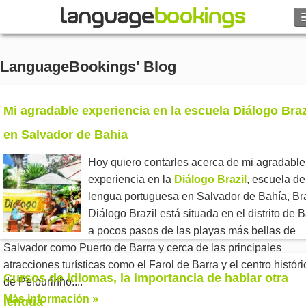
Buscar
LanguageBookings' Blog
Contacto
Mi agradable experiencia en la escuela Diálogo Braz
EXPLORAR
en Salvador de Bahia
Identifícate
Hoy quiero contarles acerca de mi agradable
experiencia en la
Diálogo Brazil
, escuela de
Ayuda
lengua portuguesa en Salvador de Bahía, Bra
Diálogo Brazil está situada en el distrito de B
Moneda
€
a pocos pasos de las playas más bellas de
Salvador como Puerto de Barra y cerca de las principales
Idioma
atracciones turísticas como el Farol de Barra y el centro históri
Cursos de idiomas, la importancia de hablar otra
de Pelourinho....
Más información »
lengua