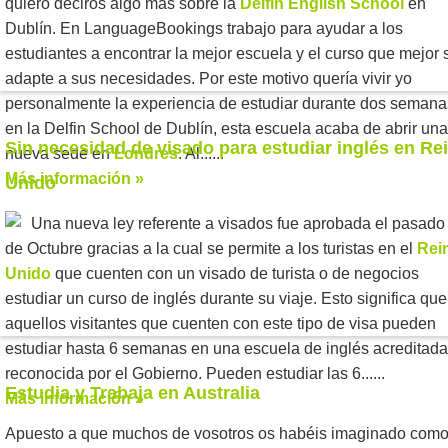
quiero deciros algo más sobre la
Delfin English School
en
Dublín. En LanguageBookings trabajo para ayudar a los
estudiantes a encontrar la mejor escuela y el curso que mejor 
adapte a sus necesidades. Por este motivo quería vivir yo
personalmente la experiencia de estudiar durante dos semana
en la Delfin School de Dublín, esta escuela acaba de abrir una
Sin necesidad de visado para estudiar inglés en Re
nueva sede en
Londres
. Al......
Más información »
Unido
Una nueva ley referente a visados fue aprobada el pasado
de Octubre gracias a la cual se permite a los turistas en el
Rei
Unido
que cuenten con un visado de turista o de negocios
estudiar un curso de inglés durante su viaje. Esto significa que
aquellos visitantes que cuenten con este tipo de visa pueden
estudiar hasta 6 semanas en una escuela de inglés acreditada
reconocida por el Gobierno. Pueden estudiar las 6...
...
Estudia y Trabaja en Australia
Más información »
Apuesto a que muchos de vosotros os habéis imaginado com