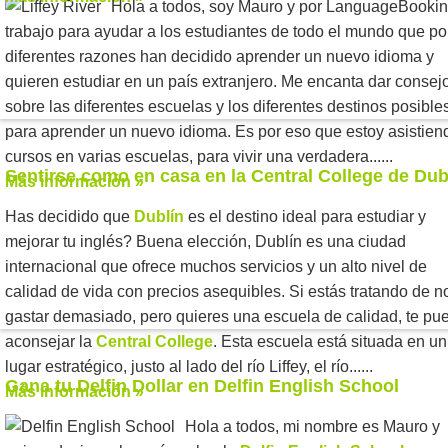
Hola a todos, soy Mauro y por LanguageBooki
trabajo para ayudar a los estudiantes de todo el mundo que po
diferentes razones han decidido aprender un nuevo idioma y
quieren estudiar en un país extranjero. Me encanta dar consej
sobre las diferentes escuelas y los diferentes destinos posible
para aprender un nuevo idioma. Es por eso que estoy asistien
cursos en varias escuelas, para vivir una verdadera......
Sentirse como en casa en la Central College de Dub
Más información »
Has decidido que
Dublín
es el destino ideal para estudiar y
mejorar tu inglés? Buena elección, Dublín es una ciudad
internacional que ofrece muchos servicios y un alto nivel de
calidad de vida con precios asequibles. Si estás tratando de n
gastar demasiado, pero quieres una escuela de calidad, te pu
aconsejar la
Central College
. Esta escuela está situada en un
lugar estratégico, justo al lado del río Liffey, el río......
Gana tu Delfin Dollar en Delfin English School
Más información »
Hola a todos, mi nombre es Mauro y