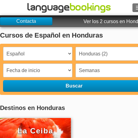
Contacta
Buscar
Ver los 2 cursos en Hon
Cursos de Español en Honduras
Contacto
EXPLORAR
Identifícate
Ayuda
Buscar
Moneda
€
Destinos en Honduras
Idioma
La Ceiba