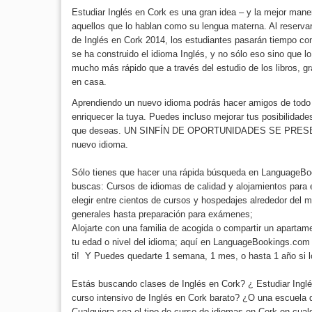
Estudiar Inglés en Cork es una gran idea – y la mejor mane
aquellos que lo hablan como su lengua materna. Al reservar
de Inglés en Cork 2014, los estudiantes pasarán tiempo c
se ha construido el idioma Inglés, y no sólo eso sino que l
mucho más rápido que a través del estudio de los libros, g
en casa.
Aprendiendo un nuevo idioma podrás hacer amigos de todo 
enriquecer la tuya. Puedes incluso mejorar tus posibilidades
que deseas. UN SINFÍN DE OPORTUNIDADES SE PRESE
nuevo idioma.
Sólo tienes que hacer una rápida búsqueda en LanguageBo
buscas: Cursos de idiomas de calidad y alojamientos para
elegir entre cientos de cursos y hospedajes alrededor del
generales hasta preparación para exámenes;
Alojarte con una familia de acogida o compartir un aparta
tu edad o nivel del idioma; aquí en LanguageBookings.com 
ti! Y Puedes quedarte 1 semana, 1 mes, o hasta 1 año si 
Estás buscando clases de Inglés en Cork? ¿ Estudiar Ingl
curso intensivo de Inglés en Cork barato? ¿O una escuela 
Cualquiera sea el tipo de curso de idiomas en Cork en cua