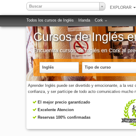
Buscar
EXPLORAR
Todos los cursos de Inglés
Irlanda
Cork
Cursos de Inglés e
Encuentra cursos de Inglés en Cork al pre
Inglés
Tipo de curso
Aprender Inglés puede ser divertido y emocionante, a la ve
confianza, y ser partícipe de todo acto comunicativo mucho m
El mejor precio garantizado
Excelente Atencion
Reservas 100% confirmadas