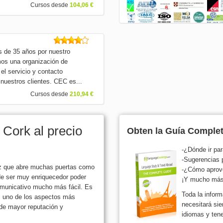
Cursos desde
104,06 €
s de 35 años por nuestro
mos una organización de
 el servicio y contacto
nuestros clientes. CEC es...
Cursos desde
210,94 €
 Cork al precio
Obten la Guía Completa
-¿Dónde ir par
-Sugerencias 
vez que abre muchas puertas como
-¿Cómo aprove
de ser muy enriquecedor poder
¡Y mucho más
comunicativo mucho más fácil. Es
Toda la inform
 ; uno de los aspectos más
necesitará si
 de mayor reputación y
idiomas y tene