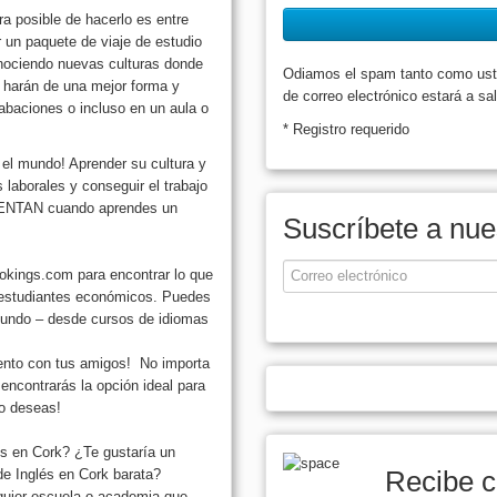
ra posible de hacerlo es entre
 un paquete de viaje de estudio
onociendo nuevas culturas donde
Odiamos el spam tanto como uste
o harán de una mejor forma y
de correo electrónico estará a sa
rabaciones o incluso en un aula o
* Registro requerido
el mundo! Aprender su cultura y
 laborales y conseguir el trabajo
NTAN cuando aprendes un
Suscríbete a nue
okings.com para encontrar lo que
 estudiantes económicos. Puedes
 mundo – desde cursos de idiomas
mento con tus amigos! No importa
encontrarás la opción ideal para
lo deseas!
és en Cork? ¿Te gustaría un
Recibe c
de Inglés en Cork barata?
lquier escuela o academia que