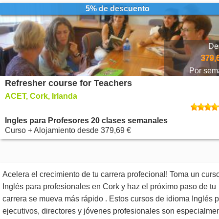
5% de descuento
De
379,
Por sem
Refresher course for Teachers
ACET, Cork, Irlanda
Ingles para Profesores 20 clases semanales
Curso + Alojamiento
desde
379,69 €
Acelera el crecimiento de tu carrera profecional! Toma un curs
Inglés para profesionales en Cork y haz el próximo paso de tu
carrera se mueva más rápido . Estos cursos de idioma Inglés 
ejecutivos, directores y jóvenes profesionales son especialme