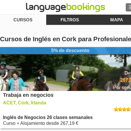
CURSOS
FILTROS
MAPA
Buscar
Contacto
Cursos de Inglés en Cork para Profesional
EXPLORAR
5% de descuento
Identifícate
De
Ayuda
267,
Por sem
Trabaja en negocios
Moneda
€
ACET, Cork, Irlanda
Idioma
Inglés de Negocios 26 clases semanales
Curso + Alojamiento
desde
267,19 €