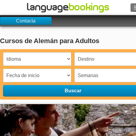
Contacta
Contacto
Cursos de Alemán para Adultos
EXPLORAR
Identifícate
Ayuda
Buscar
Moneda
€
Idioma