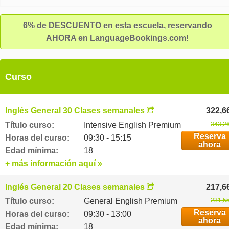
student and teachers. The Europa School of English is a histori
building with a lot of flair and modern classrooms which are
6% de DESCUENTO en esta escuela, reservando
innovatively equipped. Our open kitchen with international cuis
AHORA en LanguageBookings.com!
provides a wide variety of healthy and nutritious meals. Enjoy t
mild climate of South England in our summer garden, relax and
meet new friends from all over the world. And the best about it:
Curso
everything is located only 10 minutes from the beach and town
centre. And don't forget: when you come to England your learni
continues also outside the classrooms. We offer you a great lei
Inglés General 30 Clases semanales
322,6
programme with a variety of activities. Discover the amazing Bri
Título curso:
Intensive English Premium
343,26
Islands with new friends and learn more than a language!
Reserva
Horas del curso:
09:30 - 15:15
ahora
Edad mínima:
18
+ más información aquí »
Inglés General 20 Clases semanales
217,6
Título curso:
General English Premium
231,55
Reserva
Horas del curso:
09:30 - 13:00
ahora
Edad mínima:
18