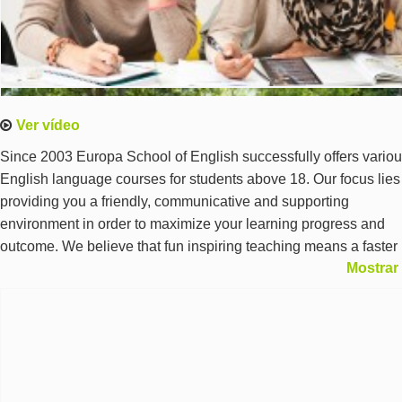
Ver vídeo
Since 2003 Europa School of English successfully offers vario
English language courses for students above 18. Our focus lies
providing you a friendly, communicative and supporting
environment in order to maximize your learning progress and
outcome. We believe that fun inspiring teaching means a faster
Mostrar
learning. For this purpose we use different approaches and
teaching materials to get the best results. With a balanced focu
al all four skills (speaking, reading, writing and listening) you’ll
recognize a sustainable skill progress! Our experienced and fri
teachers will assess you regularly and give you the opportunity 
give feedback in order to ensure a constant exchange between