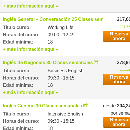
+ más información aquí »
Inglés General + Conversación 25 Clases semanales
217,6
Título curso:
Working Life
231,55
Reserva
Horas del curso:
09:00 - 12:45
ahora
Edad mínima:
18
+ más información aquí »
Inglés de Negocios 30 Clases semanales
278,9
Título curso:
Business English
296,71
Reserva
Horas del curso:
09:30 - 15:15
ahora
Edad mínima:
18
+ más información aquí »
Inglés General 30 Clases semanales
desde
204,2
por sem
Título curso:
Intensive English
Reserva
Horas del curso:
09:30 - 15:15
ahora
Edad mínima:
18