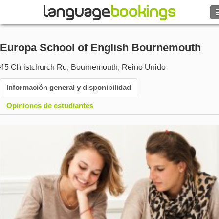
Europa School of English Bournemouth
Contacto
45 Christchurch Rd
,
Bournemouth
,
Reino Unido
Información general y disponibilidad
EXPLORAR
Opiniones de estudiantes
Identifícate
Ayuda
Moneda
€
Idioma