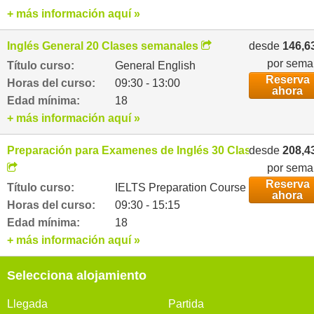
+ más información aquí »
Inglés General 20 Clases semanales
desde
146,6
por sem
Título curso:
General English
Reserva
Horas del curso:
09:30 - 13:00
ahora
Edad mínima:
18
+ más información aquí »
Preparación para Examenes de Inglés 30 Clases semanal
desde
208,4
por sem
Reserva
Título curso:
IELTS Preparation Course
ahora
Horas del curso:
09:30 - 15:15
Edad mínima:
18
+ más información aquí »
Selecciona alojamiento
Llegada
Partida