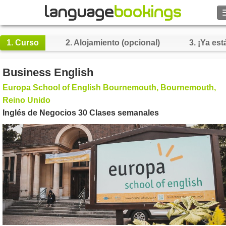
1.
Curso
2.
Alojamiento (opcional)
3.
¡Ya está
Contacto
Business English
Europa School of English Bournemouth, Bournemouth,
EXPLORAR
Reino Unido
Inglés de Negocios 30 Clases semanales
Identifícate
Ayuda
Moneda
€
Idioma