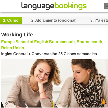
1.
Curso
2.
Alojamiento (opcional)
3.
¡Ya está
Contacto
Working Life
Europa School of English Bournemouth, Bournemouth,
EXPLORAR
Reino Unido
Inglés General + Conversación 25 Clases semanales
Identifícate
Ayuda
Moneda
€
Idioma