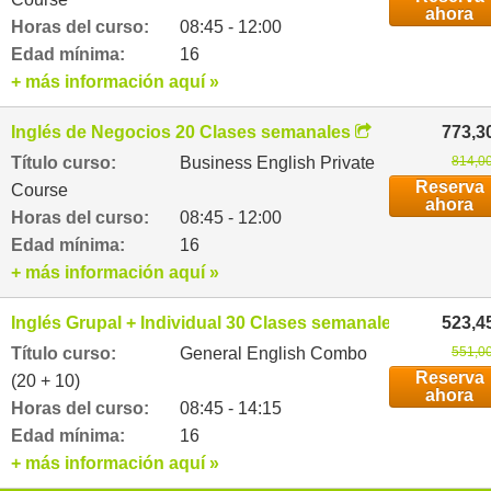
ahora
Horas del curso:
08:45 - 12:00
Edad mínima:
16
+ más información aquí »
Inglés de Negocios 20 Clases semanales
773,3
Título curso:
Business English Private
814,00
Reserva
Course
ahora
Horas del curso:
08:45 - 12:00
Edad mínima:
16
+ más información aquí »
Inglés Grupal + Individual 30 Clases semanales
523,4
Título curso:
General English Combo
551,00
Reserva
(20 + 10)
ahora
Horas del curso:
08:45 - 14:15
Edad mínima:
16
+ más información aquí »