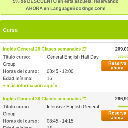
5% de DESCUENTO en esta escuela, reservando
AHORA en LanguageBookings.com!
Curso
Inglés General 20 Clases semanales
209,0
Título curso:
General English Half Day
220,00
Reserva
Group
ahora
Horas del curso:
08:45 - 12:00
Edad mínima:
16
+ más información aquí »
Inglés General 30 Clases semanales
286,9
Título curso:
Intensive English General
302,00
Reserva
Group
ahora
Horas del curso:
08:45 - 14:15