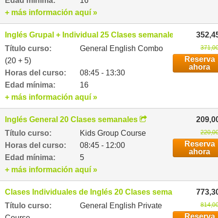
Edad mínima:
16
+ más información aquí »
Inglés Grupal + Individual 25 Clases semanales
352,4
Título curso:
General English Combo
371,00
Reserva
(20 + 5)
ahora
Horas del curso:
08:45 - 13:30
Edad mínima:
16
+ más información aquí »
Inglés General 20 Clases semanales
209,0
Título curso:
Kids Group Course
220,00
Reserva
Horas del curso:
08:45 - 12:00
ahora
Edad mínima:
5
+ más información aquí »
Clases Individuales de Inglés 20 Clases semanales
773,3
Título curso:
General English Private
814,00
Reserva
Course