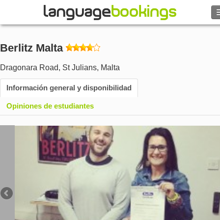
Buscar
Berlitz Malta
Contacto
Dragonara Road
,
St Julians
,
Malta
EXPLORAR
Información general y disponibilidad
Opiniones de estudiantes
Identifícate
Ayuda
Moneda
€
Idioma