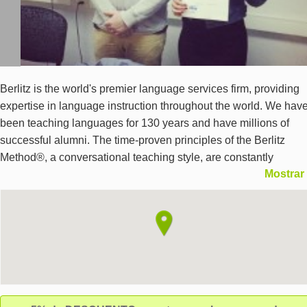
Berlitz is the world's premier language services firm, providing
expertise in language instruction throughout the world. We hav
been teaching languages for 130 years and have millions of
successful alumni. The time-proven principles of the Berlitz
Method®, a conversational teaching style, are constantly
Mostrar
supplemented with new and updated information and the latest
multi-media lesson materials. Branded publishing products
throughout the world complete our comprehensive portrait. The
Berlitz Language Centre Malta is located in St. Julian's, a char
tourist resort built around a small bay. Berlitz Malta is independ
owned and operated. All our 27 classrooms are comfortable, bri
and air-conditioned. The school offers free internet by means of
computer workstations together with Wi-Fi throughout the schoo