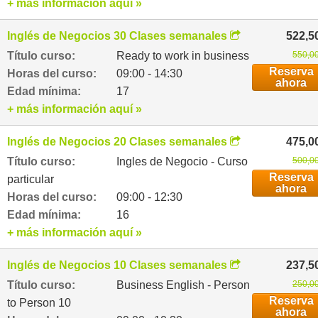
+ más información aquí »
Inglés de Negocios 30 Clases semanales
522,5
Título curso:
Ready to work in business
550,00
Reserva
Horas del curso:
09:00 - 14:30
ahora
Edad mínima:
17
+ más información aquí »
Inglés de Negocios 20 Clases semanales
475,0
Título curso:
Ingles de Negocio - Curso
500,00
Reserva
particular
ahora
Horas del curso:
09:00 - 12:30
Edad mínima:
16
+ más información aquí »
Inglés de Negocios 10 Clases semanales
237,5
Título curso:
Business English - Person
250,00
Reserva
to Person 10
ahora