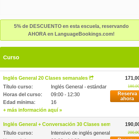
5% de DESCUENTO en esta escuela, reservando
AHORA en LanguageBookings.com!
Curso
Inglés General 20 Clases semanales
171,0
Título curso:
Inglés General - estándar
180,00
Reserva
Horas del curso:
09:00 - 12:30
ahora
Edad mínima:
16
+ más información aquí »
Inglés General + Conversación 30 Clases semanales
190,0
Título curso:
Intensivo de inglés general
200,00