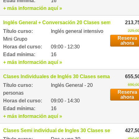
Edad mínima:
16
+ más información aquí »
Inglés General + Conversación 20 Clases semanales
213,7
Título curso:
Inglés general intensivo
225,00
Reserva
Mini Grupo
ahora
Horas del curso:
09:00 - 12:30
Edad mínima:
16
+ más información aquí »
Clases Individuales de Inglés 30 Clases semanales
655,5
Título curso:
Inglés General - 20
690,00
Reserva
personas
ahora
Horas del curso:
09:00 - 14:30
Edad mínima:
16
+ más información aquí »
Clases Semi individual de Ingles 30 Clases semanales
427,5
450,00