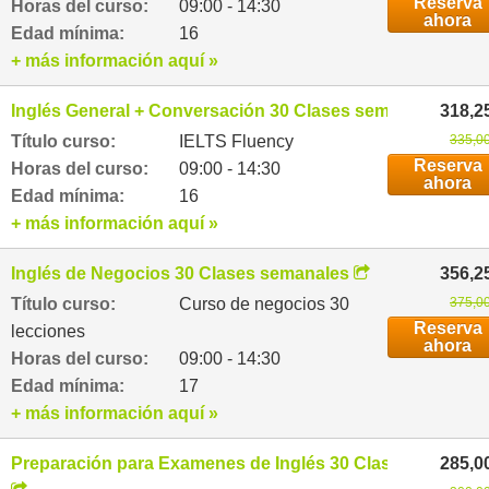
Reserva
Horas del curso:
09:00 - 14:30
ahora
Edad mínima:
16
+ más información aquí »
Inglés General + Conversación 30 Clases semanales
318,2
Título curso:
IELTS Fluency
335,00
Reserva
Horas del curso:
09:00 - 14:30
ahora
Edad mínima:
16
+ más información aquí »
Inglés de Negocios 30 Clases semanales
356,2
Título curso:
Curso de negocios 30
375,00
Reserva
lecciones
ahora
Horas del curso:
09:00 - 14:30
Edad mínima:
17
+ más información aquí »
Preparación para Examenes de Inglés 30 Clases semanal
285,0