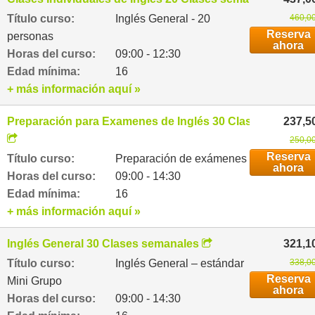
Título curso:
Inglés General - 20
460,00
Reserva
personas
ahora
Horas del curso:
09:00 - 12:30
Edad mínima:
16
+ más información aquí »
Preparación para Examenes de Inglés 30 Clases semanal
237,5
250,00
Reserva
Título curso:
Preparación de exámenes
ahora
Horas del curso:
09:00 - 14:30
Edad mínima:
16
+ más información aquí »
Inglés General 30 Clases semanales
321,1
Título curso:
Inglés General – estándar
338,00
Reserva
Mini Grupo
ahora
Horas del curso:
09:00 - 14:30