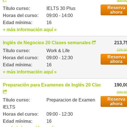
300,00
Reserva
Título curso:
IELTS 30 Plus
ahora
Horas del curso:
09:00 - 14:00
Edad mínima:
16
+ más información aquí »
Inglés de Negocios 20 Clases semanales
213,7
Título curso:
Work & Life
225,00
Reserva
Horas del curso:
09:00 - 12:30
ahora
Edad mínima:
16
+ más información aquí »
Preparación para Examenes de Inglés 20 Clases semanal
190,0
200,00
Reserva
Título curso:
Preparacion de Examen
ahora
IELTS
Horas del curso:
09:00 - 12:30
Edad mínima:
16