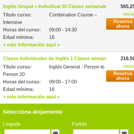
Inglés Grupal + Individual 30 Clases semanales
565,2
Título curso:
Combination Course –
595,00
Reserva
Intensive
ahora
Horas del curso:
09:00 - 14:30
Edad mínima:
16
+ más información aquí »
Clases Individuales de Inglés 1 Clases semanales
218,5
Título curso:
Inglés General - Person to
230,00
Reserva
Person 20
ahora
Horas del curso:
09:00 - 17:00
Edad mínima:
16
+ más información aquí »
Selecciona alojamiento
Llegada
Partida