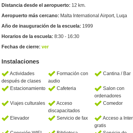
Distancia desde el aeropuerto:
12 km.
Aeropuerto más cercano:
Malta International Airport, Luqa
Año de inauguración de la escuela:
1999
Horarios de la escuela:
8:30 - 16:30
Fechas de cierre:
ver
Instalaciones
Actividades
Formación con
Cantina / Bar
después de clases
audio
Estacionamiento
Cafeteria
Salon con
ordenadores
Viajes culturales
Acceso
Comedor
discapacitados
Elevador
Servicio de fax
Acceso a Inter
gratis
Conexión WIFI
Biblioteca
Servicio de