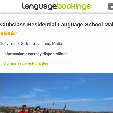
Buscar
Clubclass Residential Language School Mal
Contacto
EXPLORAR
104, Triq Is-Sidra
,
St Julians
,
Malta
Información general y disponibilidad
Identifícate
Opiniones de estudiantes
Ayuda
Moneda
€
Idioma