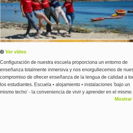
Ver vídeo
Configuración de nuestra escuela proporciona un entorno de
enseñanza totalmente inmersiva y nos enorgullecemos de nues
compromiso de ofrecer enseñanza de la lengua de calidad a t
los estudiantes. Escuela • alojamiento • instalaciones 'bajo un
mismo techo' - la conveniencia de vivir y aprender en el mismo
Mostrar
edificio, minimizando viajar tiempo y costes mientras disfruta d
todas las facilidades ofrecidas por la escuela. Una excelente
oportunidad para practicar a inglés fuera del aula en un entorn
internacional.