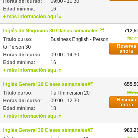
Horas del curso:
09:00 - 10:30
Edad mínima:
16
+ más información aquí »
Inglés de Negocios 30 Clases semanales
712,5
Título curso:
Business English - Person
750,00
Reserva
to Person 30
ahora
Horas del curso:
09:00 - 14:30
Edad mínima:
16
+ más información aquí »
Inglés General 20 Clases semanales
655,5
Título curso:
Full Immersion 20
690,00
Reserva
Horas del curso:
09:00 - 12:30
ahora
Edad mínima:
18
+ más información aquí »
Inglés General 30 Clases semanales
983,2