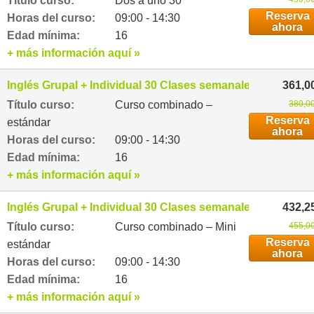
Título curso:
Dos a uno 30
Reserva
Horas del curso:
09:00 - 14:30
ahora
Edad mínima:
16
+ más información aquí »
Inglés Grupal + Individual 30 Clases semanales
361,0
Título curso:
Curso combinado –
380,00
Reserva
estándar
ahora
Horas del curso:
09:00 - 14:30
Edad mínima:
16
+ más información aquí »
Inglés Grupal + Individual 30 Clases semanales
432,2
Título curso:
Curso combinado – Mini
455,00
Reserva
estándar
ahora
Horas del curso:
09:00 - 14:30
Edad mínima:
16
+ más información aquí »