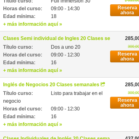
Título curso:
Full immersion 30
1 035,0
Reserva
Horas del curso:
09:00 - 14:30
ahora
Edad mínima:
18
+ más información aquí »
Clases Semi individual de Ingles 20 Clases semanales
285,0
Título curso:
Dos a uno 20
300,00
Reserva
Horas del curso:
09:00 - 12:30
ahora
Edad mínima:
16
+ más información aquí »
Inglés de Negocios 20 Clases semanales
285,0
Título curso:
Listo para trabajar en el
300,00
Reserva
negocio
ahora
Horas del curso:
09:00 - 12:30
Edad mínima:
16
+ más información aquí »
Clases Individuales de Inglés 20 Clases semanales
437,0