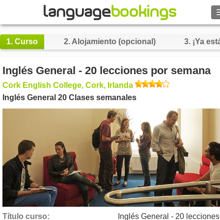
1.
Curso
2.
Alojamiento (opcional)
3.
¡Ya está
Contacto
Inglés General - 20 lecciones por semana
Cork English College, Cork, Irlanda
EXPLORAR
Inglés General 20 Clases semanales
Identifícate
Ayuda
Moneda
€
Idioma
Título curso