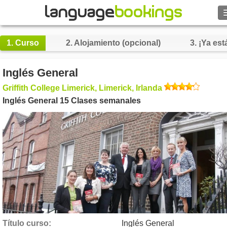
Buscar
1.
Curso
2.
Alojamiento (opcional)
3.
¡Ya está
Contacto
Inglés General
EXPLORAR
Griffith College Limerick, Limerick, Irlanda
Inglés General 15 Clases semanales
Identifícate
Ayuda
Moneda
€
Idioma
Título curso
Inglés General