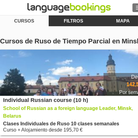
CURSOS
FILTROS
MAPA
Buscar
Contacto
Cursos de Ruso de Tiempo Parcial en Mins
EXPLORAR
Identifícate
De
Ayuda
142,
Por sem
Individual Russian course (10 h)
Moneda
€
School of Russian as a foreign language Leader, Minsk,
Idioma
Belarus
Clases Individuales de Ruso 10 clases semanales
Curso + Alojamiento
desde
195,70 €