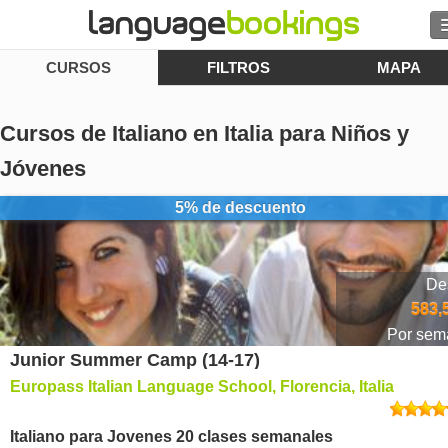
CURSOS
FILTROS
MAPA
Contacto
Cursos de Italiano en Italia para Niños y
Jóvenes
EXPLORAR
5% de descuento
Identifícate
De
Ayuda
583,
Por sem
Moneda
€
Junior Summer Camp (14-17)
Europass Italian Language School, Florencia, Italia
Idioma
Italiano para Jovenes 20 clases semanales