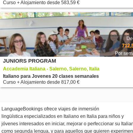
Curso + Alojamiento
desde
583,59 €
De
712,
Por sem
JUNIORS PROGRAM
Accademia Italiana - Salerno, Salerno, Italia
Italiano para Jovenes 20 clases semanales
Curso + Alojamiento
desde
817,00 €
LanguageBookings ofrece viajes de inmersión
lingüística especializados en Italiano en Italia para niños y
jóvenes interesados ​​en iniciar, mejorar o perfeccionar su Italia
como segunda lengua, y para aquellos que quieren experimen