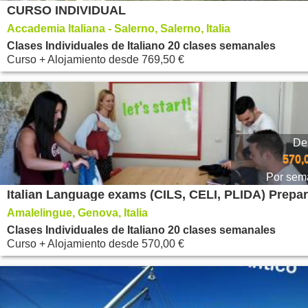
CURSO INDIVIDUAL
Accademia Italiana - Salerno, Salerno, Italia
Clases Individuales de Italiano 20 clases semanales
Curso + Alojamiento
desde
769,50 €
De
570,
Por sem
Amalelingue, Genova, Italia
Clases Individuales de Italiano 20 clases semanales
Curso + Alojamiento
desde
570,00 €