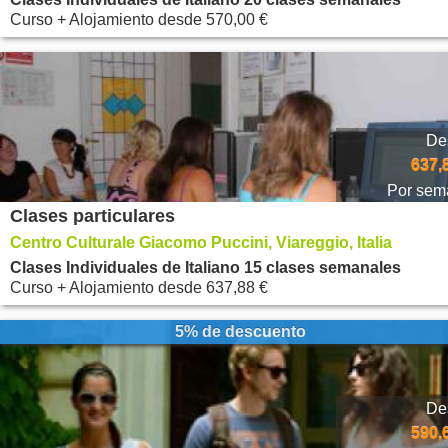
Curso + Alojamiento
desde
570,00 €
De
637,
Por sem
Clases particulares
Centro Culturale Giacomo Puccini, Viareggio, Italia
Clases Individuales de Italiano 15 clases semanales
Curso + Alojamiento
desde
637,88 €
5% de descuento
De
590,