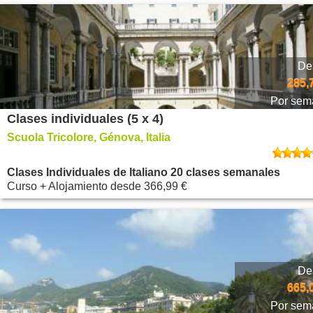
De
285,
Por sem
Clases individuales (5 x 4)
Scuola Tricolore, Génova, Italia
Clases Individuales de Italiano 20 clases semanales
Curso + Alojamiento
desde
366,99 €
De
665,
Por sem