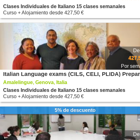
Clases Individuales de Italiano 15 clases semanales
Curso + Alojamiento
desde
427,50 €
De
427,
Por sem
Amalelingue, Genova, Italia
Clases Individuales de Italiano 15 clases semanales
Curso + Alojamiento
desde
427,50 €
5% de descuento
De