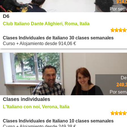
914,
Por sem
D6
Club Italiano Dante Alighieri, Roma, Italia
Clases Individuales de Italiano 30 clases semanales
Curso + Alojamiento
desde
914,06 €
De
249,
Por sem
Clases individuales
L'Italiano con noi, Verona, Italia
Clases Individuales de Italiano 10 clases semanales
Curso + Alojamiento
desde
249,38 €