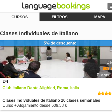
CURSOS
FILTROS
MAPA
Contacto
Clases Individuales de Italiano
5% de descuento
EXPLORAR
Identifícate
De
609,
Ayuda
Por sem
D4
Moneda
€
Club Italiano Dante Alighieri, Roma, Italia
Idioma
Clases Individuales de Italiano 20 clases semanales
Curso + Alojamiento
desde
609,38 €