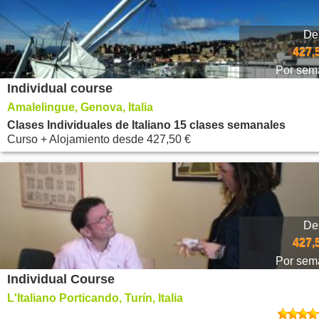
De
427,
Por sem
Individual course
Amalelingue, Genova, Italia
Clases Individuales de Italiano 15 clases semanales
Curso + Alojamiento
desde
427,50 €
De
427,
Por sem
Individual Course
L'Italiano Porticando, Turín, Italia