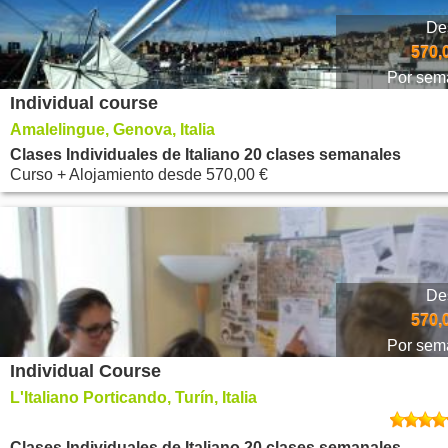
De
570,
Por sem
Individual course
Amalelingue, Genova, Italia
Clases Individuales de Italiano 20 clases semanales
Curso + Alojamiento
desde
570,00 €
De
570,
Por sem
Individual Course
L'Italiano Porticando, Turín, Italia
Clases Individuales de Italiano 20 clases semanales