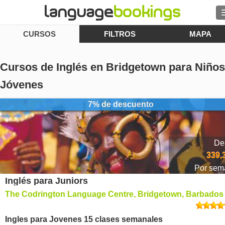
CURSOS
FILTROS
MAPA
Buscar
Contacto
Cursos de Inglés en Bridgetown para Niños
EXPLORAR
Jóvenes
7% de descuento
Identifícate
Ayuda
De
339,
Moneda
€
Por sem
Inglés para Juniors
Idioma
The Codrington Language Centre, Bridgetown, Barbados
Ingles para Jovenes 15 clases semanales