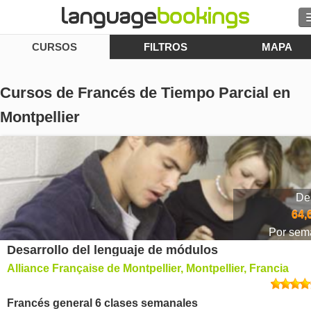
CURSOS
FILTROS
MAPA
Buscar
Contacto
Cursos de Francés de Tiempo Parcial en
EXPLORAR
Montpellier
Identifícate
Ayuda
De
64,
Moneda
€
Por sem
Desarrollo del lenguaje de módulos
Idioma
Alliance Française de Montpellier, Montpellier, Francia
Francés general 6 clases semanales