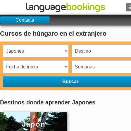
Contacta
Buscar
Cursos de húngaro en el extranjero
Contacto
EXPLORAR
Identifícate
Ayuda
Buscar
Moneda
€
Destinos donde aprender Japones
Idioma
Japón