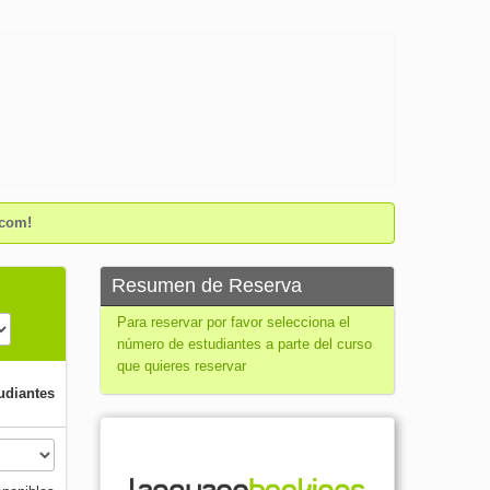
.com!
Resumen de Reserva
Para reservar por favor selecciona el
número de estudiantes a parte del curso
que quieres reservar
udiantes