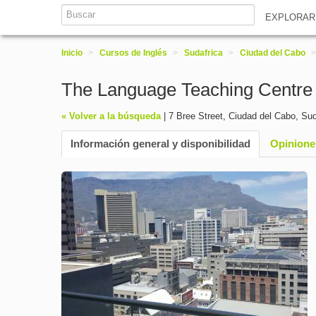
EXPLORA
Inicio
>
Cursos de Inglés
>
Sudafrica
>
Ciudad del Cabo
>
The Language Teaching Centr
« Volver a la búsqueda
|
7 Bree Street
,
Ciudad del Cabo
,
Sud
Información general y disponibilidad
Opinione