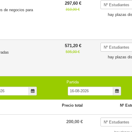
297,60 €
310,00 €
lés de negocios para
hay plazas di
571,20 €
595,00 €
vadas
hay plazas di
Partida
Precio total
Nº Est
200,00 €