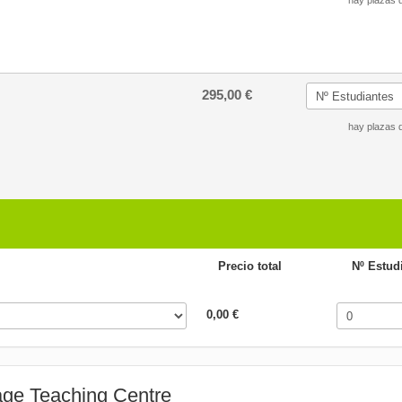
hay plazas d
295,00 €
hay plazas d
Precio total
Nº Estud
0,00 €
age Teaching Centre