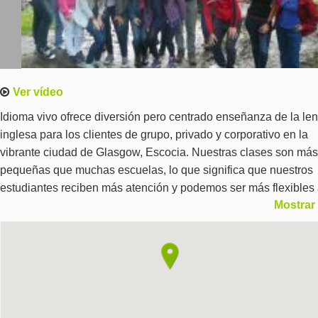
Ver vídeo
Idioma vivo ofrece diversión pero centrado enseñanza de la le
inglesa para los clientes de grupo, privado y corporativo en la
vibrante ciudad de Glasgow, Escocia. Nuestras clases son más
pequeñas que muchas escuelas, lo que significa que nuestros
estudiantes reciben más atención y podemos ser más flexibles
Mostrar
sus necesidades. Ofrecemos Inglés General, Inglés académico
(para acceso a la Universidad y cursos universitarios), Busines
English, clases de preparación IELTS y recientemente hemos
introducido un nuevo curso FCE para estudiantes.