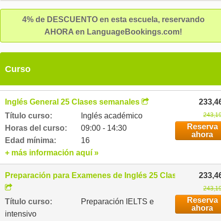
4% de DESCUENTO en esta escuela, reservando
AHORA en LanguageBookings.com!
Curso
Inglés General 25 Clases semanales
233,4
Título curso:
Inglés académico
243,19
Reserva
Horas del curso:
09:00 - 14:30
ahora
Edad mínima:
16
+ más información aquí »
Preparación para Examenes de Inglés 25 Clases semanal
233,4
243,19
Reserva
Título curso:
Preparación IELTS e
ahora
intensivo