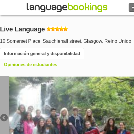
Buscar
Live Language
Contacto
10 Somerset Place, Sauchiehall street
,
Glasgow
,
Reino Unido
EXPLORAR
Información general y disponibilidad
Opiniones de estudiantes
Identifícate
Ayuda
Moneda
€
Idioma