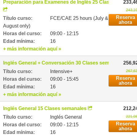
Preparación para Examenes de Inglés 25 Clases semanal
233,4
243,19
Reserva
Título curso:
FCE/CAE 25 hours (July &
ahora
August only)
Horas del curso:
09:00 - 12:15
Edad mínima:
16
+ más información aquí »
Inglés General + Conversación 30 Clases semanales
256,9
Título curso:
Intensive+
267,63
Reserva
Horas del curso:
09:00 - 15:45
ahora
Edad mínima:
16
+ más información aquí »
Inglés General 15 Clases semanales
212,2
Título curso:
Inglés General
221,08
Reserva
Horas del curso:
09:00 - 12:15
ahora
Edad mínima:
16