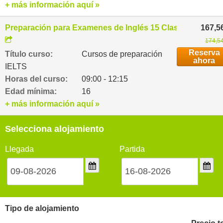
+ más información aquí »
Preparación para Examenes de Inglés 15 Clases semanal
167,5
174,54
Reserva
Título curso:
Cursos de preparación
ahora
IELTS
Horas del curso:
09:00 - 12:15
Edad mínima:
16
+ más información aquí »
Selecciona alojamiento
Llegada
Partida
Tipo de alojamiento