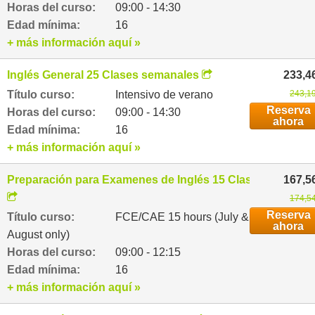
Horas del curso:
09:00 - 14:30
Edad mínima:
16
+ más información aquí »
Inglés General 25 Clases semanales
233,4
Título curso:
Intensivo de verano
243,19
Reserva
Horas del curso:
09:00 - 14:30
ahora
Edad mínima:
16
+ más información aquí »
Preparación para Examenes de Inglés 15 Clases semanal
167,5
174,54
Reserva
Título curso:
FCE/CAE 15 hours (July &
ahora
August only)
Horas del curso:
09:00 - 12:15
Edad mínima:
16
+ más información aquí »