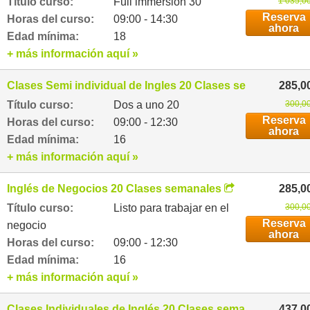
Título curso:
Full immersion 30
1 035,0
Reserva
Horas del curso:
09:00 - 14:30
ahora
Edad mínima:
18
+ más información aquí »
Clases Semi individual de Ingles 20 Clases semanales
285,0
Título curso:
Dos a uno 20
300,00
Reserva
Horas del curso:
09:00 - 12:30
ahora
Edad mínima:
16
+ más información aquí »
Inglés de Negocios 20 Clases semanales
285,0
Título curso:
Listo para trabajar en el
300,00
Reserva
negocio
ahora
Horas del curso:
09:00 - 12:30
Edad mínima:
16
+ más información aquí »
Clases Individuales de Inglés 20 Clases semanales
437,0