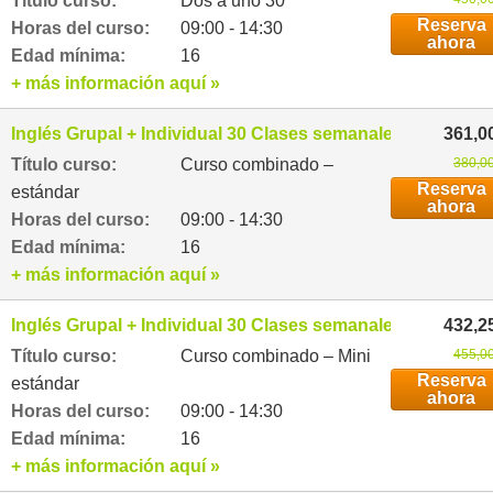
Título curso:
Dos a uno 30
Reserva
Horas del curso:
09:00 - 14:30
ahora
Edad mínima:
16
+ más información aquí »
Inglés Grupal + Individual 30 Clases semanales
361,0
Título curso:
Curso combinado –
380,00
Reserva
estándar
ahora
Horas del curso:
09:00 - 14:30
Edad mínima:
16
+ más información aquí »
Inglés Grupal + Individual 30 Clases semanales
432,2
Título curso:
Curso combinado – Mini
455,00
Reserva
estándar
ahora
Horas del curso:
09:00 - 14:30
Edad mínima:
16
+ más información aquí »