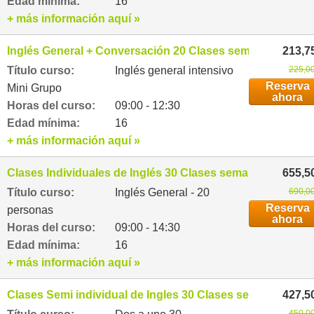
Edad mínima:
16
+ más información aquí »
Inglés General + Conversación 20 Clases semanales
213,7
Título curso:
Inglés general intensivo
225,00
Reserva
Mini Grupo
ahora
Horas del curso:
09:00 - 12:30
Edad mínima:
16
+ más información aquí »
Clases Individuales de Inglés 30 Clases semanales
655,5
Título curso:
Inglés General - 20
690,00
Reserva
personas
ahora
Horas del curso:
09:00 - 14:30
Edad mínima:
16
+ más información aquí »
Clases Semi individual de Ingles 30 Clases semanales
427,5
450,00