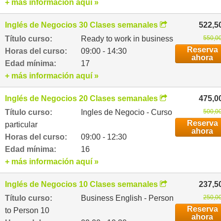
+ más información aquí »
Inglés de Negocios 30 Clases semanales
522,5
Título curso:
Ready to work in business
550,00
Reserva
Horas del curso:
09:00 - 14:30
ahora
Edad mínima:
17
+ más información aquí »
Inglés de Negocios 20 Clases semanales
475,0
Título curso:
Ingles de Negocio - Curso
500,00
Reserva
particular
ahora
Horas del curso:
09:00 - 12:30
Edad mínima:
16
+ más información aquí »
Inglés de Negocios 10 Clases semanales
237,5
Título curso:
Business English - Person
250,00
Reserva
to Person 10
ahora