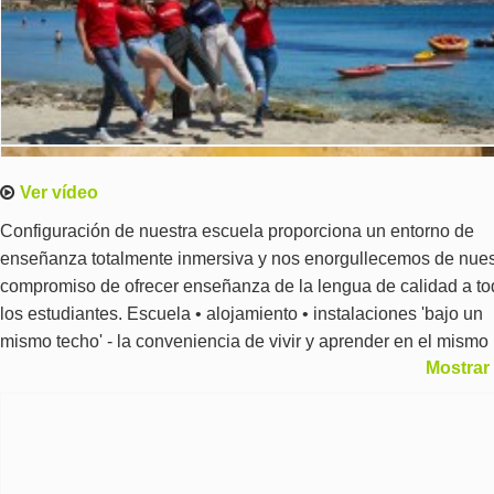
Ver vídeo
Configuración de nuestra escuela proporciona un entorno de
enseñanza totalmente inmersiva y nos enorgullecemos de nues
compromiso de ofrecer enseñanza de la lengua de calidad a t
los estudiantes. Escuela • alojamiento • instalaciones 'bajo un
mismo techo' - la conveniencia de vivir y aprender en el mismo
Mostrar
edificio, minimizando viajar tiempo y costes mientras disfruta d
todas las facilidades ofrecidas por la escuela. Una excelente
oportunidad para practicar a inglés fuera del aula en un entorn
internacional.