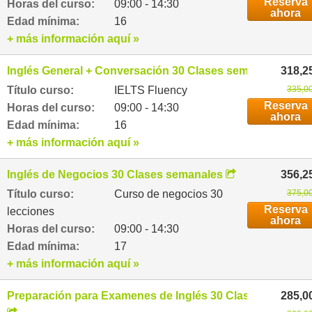
Reserva
Horas del curso:
09:00 - 14:30
ahora
Edad mínima:
16
+ más información aquí »
Inglés General + Conversación 30 Clases semanales
318,2
Título curso:
IELTS Fluency
335,00
Reserva
Horas del curso:
09:00 - 14:30
ahora
Edad mínima:
16
+ más información aquí »
Inglés de Negocios 30 Clases semanales
356,2
Título curso:
Curso de negocios 30
375,00
Reserva
lecciones
ahora
Horas del curso:
09:00 - 14:30
Edad mínima:
17
+ más información aquí »
Preparación para Examenes de Inglés 30 Clases semanal
285,0