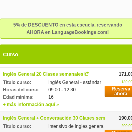
5% de DESCUENTO en esta escuela, reservando
AHORA en LanguageBookings.com!
Curso
Inglés General 20 Clases semanales
171,0
Título curso:
Inglés General - estándar
180,00
Reserva
Horas del curso:
09:00 - 12:30
ahora
Edad mínima:
16
+ más información aquí »
Inglés General + Conversación 30 Clases semanales
190,0
Título curso:
Intensivo de inglés general
200,00