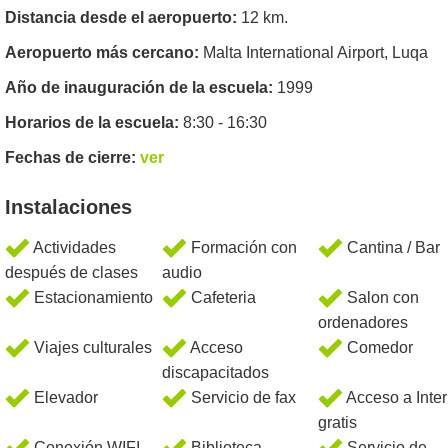
Distancia desde el aeropuerto:
12 km.
Aeropuerto más cercano:
Malta International Airport, Luqa
Año de inauguración de la escuela:
1999
Horarios de la escuela:
8:30 - 16:30
Fechas de cierre:
ver
Instalaciones
Actividades
Formación con
Cantina / Bar
después de clases
audio
Estacionamiento
Cafeteria
Salon con
ordenadores
Viajes culturales
Acceso
Comedor
discapacitados
Elevador
Servicio de fax
Acceso a Inter
gratis
Conexión WIFI
Biblioteca
Servicio de