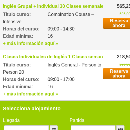
Inglés Grupal + Individual 30 Clases semanales
565,2
Título curso:
Combination Course –
595,00
Reserva
Intensive
ahora
Horas del curso:
09:00 - 14:30
Edad mínima:
16
+ más información aquí »
Clases Individuales de Inglés 1 Clases semanales
218,5
Título curso:
Inglés General - Person to
230,00
Reserva
Person 20
ahora
Horas del curso:
09:00 - 17:00
Edad mínima:
16
+ más información aquí »
Selecciona alojamiento
Llegada
Partida