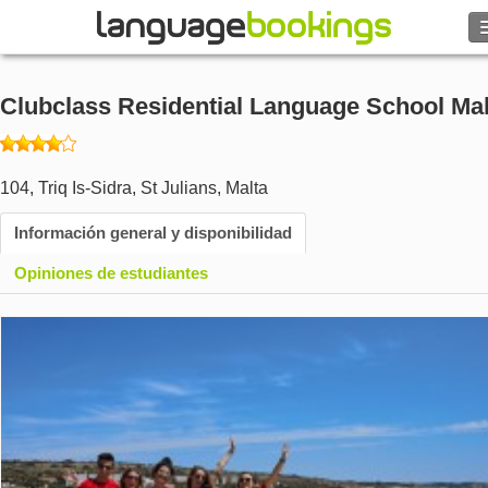
Buscar
Clubclass Residential Language School Mal
Contacto
EXPLORAR
104, Triq Is-Sidra
,
St Julians
,
Malta
Información general y disponibilidad
Identifícate
Opiniones de estudiantes
Ayuda
Moneda
€
Idioma