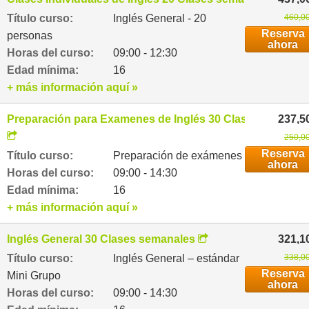
Título curso:
Inglés General - 20
460,00
Reserva
personas
ahora
Horas del curso:
09:00 - 12:30
Edad mínima:
16
+ más información aquí »
Preparación para Examenes de Inglés 30 Clases semanal
237,5
250,00
Reserva
Título curso:
Preparación de exámenes
ahora
Horas del curso:
09:00 - 14:30
Edad mínima:
16
+ más información aquí »
Inglés General 30 Clases semanales
321,1
Título curso:
Inglés General – estándar
338,00
Reserva
Mini Grupo
ahora
Horas del curso:
09:00 - 14:30