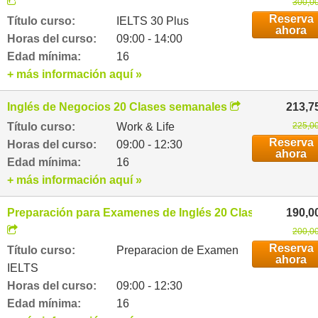
300,00
Reserva
Título curso:
IELTS 30 Plus
ahora
Horas del curso:
09:00 - 14:00
Edad mínima:
16
+ más información aquí »
Inglés de Negocios 20 Clases semanales
213,7
Título curso:
Work & Life
225,00
Reserva
Horas del curso:
09:00 - 12:30
ahora
Edad mínima:
16
+ más información aquí »
Preparación para Examenes de Inglés 20 Clases semanal
190,0
200,00
Reserva
Título curso:
Preparacion de Examen
ahora
IELTS
Horas del curso:
09:00 - 12:30
Edad mínima:
16