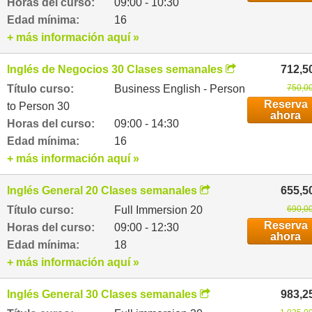
Horas del curso:
09:00 - 10:30
Edad mínima:
16
+ más información aquí »
Inglés de Negocios 30 Clases semanales
712,5
Título curso:
Business English - Person
750,00
Reserva
to Person 30
ahora
Horas del curso:
09:00 - 14:30
Edad mínima:
16
+ más información aquí »
Inglés General 20 Clases semanales
655,5
Título curso:
Full Immersion 20
690,00
Reserva
Horas del curso:
09:00 - 12:30
ahora
Edad mínima:
18
+ más información aquí »
Inglés General 30 Clases semanales
983,2