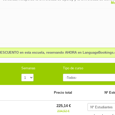
Mo
Sydney. Fundada en 1987 con profesionales altamente calificados.
ESCUENTO en esta escuela, reservando AHORA en LanguageBookings
Semanas
Tipo de curso
Precio total
Nº Est
225,14 €
234,52 €