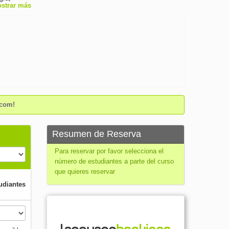
strar más
.com!
Resumen de Reserva
Para reservar por favor selecciona el
número de estudiantes a parte del curso
que quieres reservar
udiantes