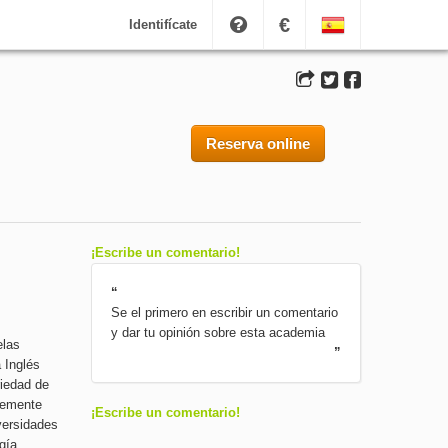
€
Identifícate
Reserva online
¡Escribe un comentario!
“
Se el primero en escribir un comentario
y dar tu opinión sobre esta academia
elas
”
 Inglés
riedad de
ntemente
¡Escribe un comentario!
versidades
gía,