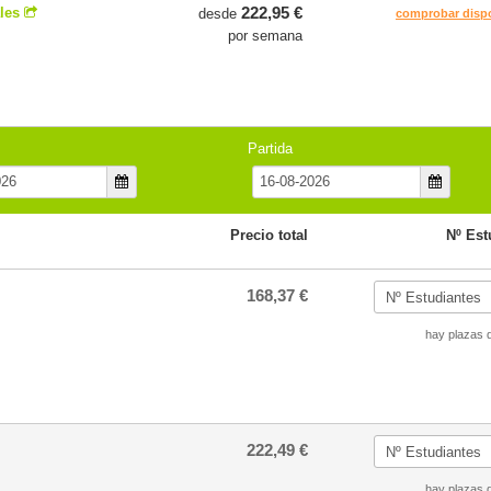
222,95 €
les
desde
comprobar dispo
por semana
Partida
Precio total
Nº Est
168,37 €
hay plazas d
222,49 €
hay plazas d