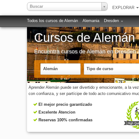
Buscar
EXPLORAR
Todos los cursos de Alemán
Alemania
Dresden
Cursos de Alemán 
Encuentra cursos de Alemán en Dresden a
Alemán
Tipo de curso
Aprender Alemán puede ser divertido y emocionante, a la v
con confianza, y ser partícipe de todo acto comunicativo mu
El mejor precio garantizado
Excelente Atencion
Reservas 100% confirmadas