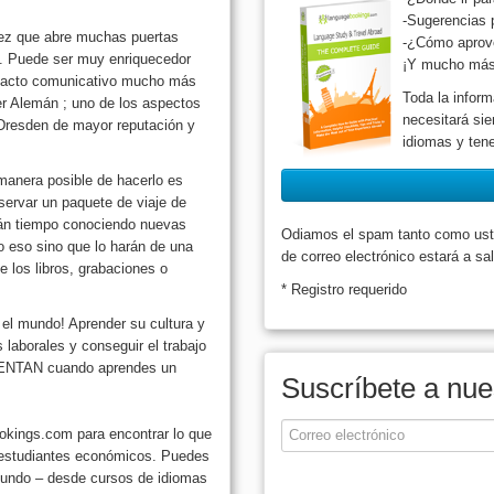
-Sugerencias 
vez que abre muchas puertas
-¿Cómo aprove
. Puede ser muy enriquecedor
¡Y mucho más
do acto comunicativo mucho más
Toda la inform
der Alemán ; uno de los aspectos
necesitará si
 Dresden de mayor reputación y
idiomas y tene
manera posible de hacerlo es
servar un paquete de viaje de
rán tiempo conociendo nuevas
Odiamos el spam tanto como uste
o eso sino que lo harán de una
de correo electrónico estará a sa
 los libros, grabaciones o
* Registro requerido
el mundo! Aprender su cultura y
 laborales y conseguir el trabajo
NTAN cuando aprendes un
Suscríbete a nue
okings.com para encontrar lo que
 estudiantes económicos. Puedes
 mundo – desde cursos de idiomas