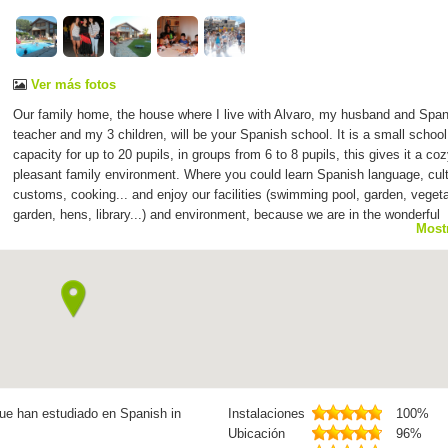
Ver más fotos
Our family home, the house where I live with Alvaro, my husband and Spa
teacher and my 3 children, will be your Spanish school. It is a small school
capacity for up to 20 pupils, in groups from 6 to 8 pupils, this gives it a co
pleasant family environment. Where you could learn Spanish language, cult
customs, cooking... and enjoy our facilities (swimming pool, garden, veget
garden, hens, library...) and environment, because we are in the wonderful
Most
GUADARRAMA NATIONAL PARK and only 30 minutes driving to Madrid cit
que han estudiado en Spanish in
Instalaciones
100%
Ubicación
96%