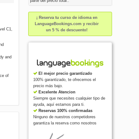
parte del precio total..
¡ Reserva tu curso de idioma en
LanguageBookings.com y recibir
vel C1,
un 5 % de descuento!
nd
udy and
El mejor precio garantizado
ce of
100% garantizado, te ofrecemos el
precio más bajo.
Excelente Atencion
Siempre que necesites cualquier tipo de
ayuda, aquí estamos para ti.
Reservas 100% confirmadas
Ninguno de nuestros competidores
garantiza la reserva como nosotros