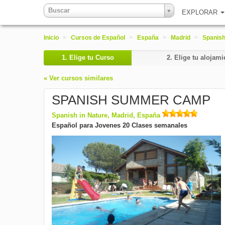
Buscar
EXPLORAR
Inicio
>
Cursos de Español
>
España
>
Madrid
>
Spanish
1.
Elige tu Curso
2.
Elige tu alojami
« Ver cursos similares
SPANISH SUMMER CAMP
Spanish in Nature, Madrid, España
Español para Jovenes 20 Clases semanales