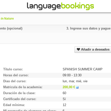
 in Nature
ento (opcional)
3.
Ingrese sus datos y pagu
Añadir a deseados
Título curso
SPANISH SUMMER CAMP
Horas del curso
09:00 - 13:30
Dias del curso
lun, mar, mié, vie
Matricula de la academia
200,00 €
Duración de la clase
60
Certificado del curso
Sí
Edad mínima
12
Nº promedio de alumnos en clase
6