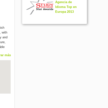
Agencia de
Idioma Top en
Europa 2013
nish
, with
zy and
ure,
able
rar más
y.