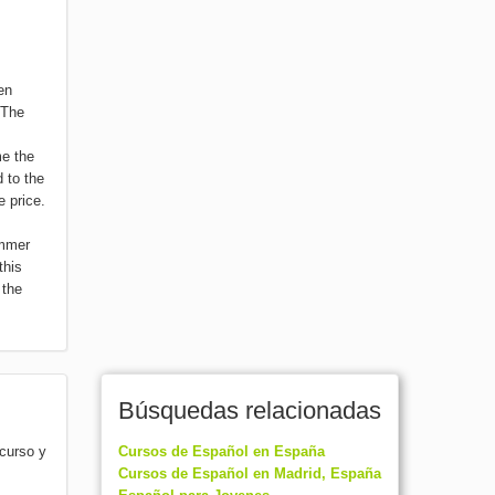
en
 The
me the
d to the
e price.
ummer
this
 the
Búsquedas relacionadas
 curso y
Cursos de Español en España
Cursos de Español en Madrid, España