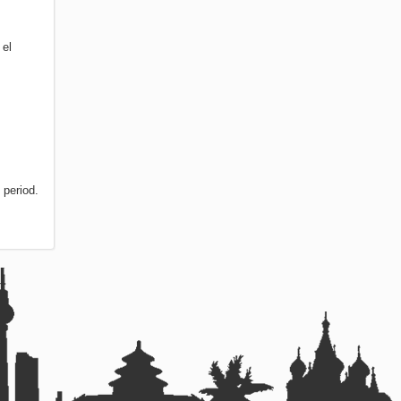
 el
 period.