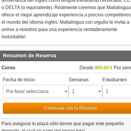
(enseñanza del inglés como lengua extranjera) certificado, C
o DELTA (o equivalente). Realmente creemos que Maltalingua
ofrece el mejor aprendizaje experiencia a precios competitivos
el mundo del idioma inglés. Maltalingua con orgullo le invita a
unirse a nosotros para una experiencia verdaderamente
inolvidable!
Resumen de Reserva
Curso
Desde
900,00 €
Por sem
Fecha de inicio
Semanas
Estudiantes
Continuar con la Reserva
Para asegurar tu plaza sólo tienes que pagar este pequeño
deposito, el cual es parte del precio total..