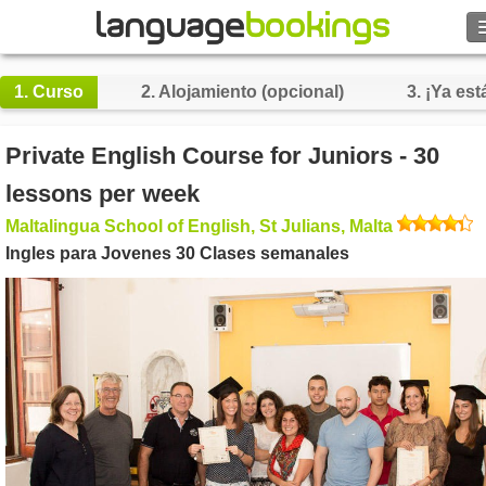
Buscar
1.
Curso
2.
Alojamiento (opcional)
3.
¡Ya está
Contacto
Private English Course for Juniors - 30
EXPLORAR
lessons per week
Maltalingua School of English, St Julians, Malta
Identifícate
Ingles para Jovenes 30 Clases semanales
Ayuda
Moneda
€
Idioma