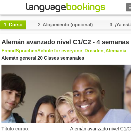
Buscar
1.
Curso
2.
Alojamiento (opcional)
3.
¡Ya está
Contacto
Alemán avanzado nivel C1/C2 - 4 semanas
EXPLORAR
FremdSprachenSchule for everyone, Dresden, Alemania
Alemán general 20 Clases semanales
Identifícate
Ayuda
Moneda
€
Idioma
Título curso