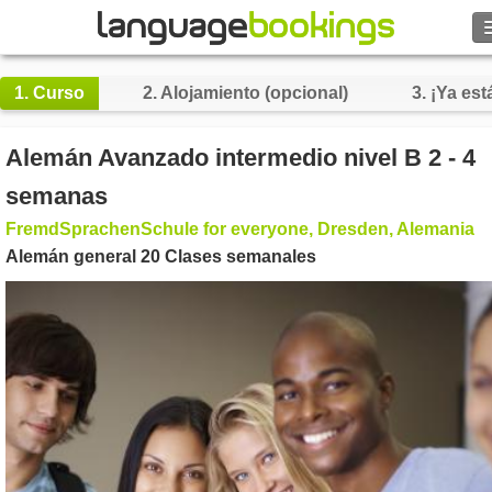
Buscar
1.
Curso
2.
Alojamiento (opcional)
3.
¡Ya está
Contacto
Alemán Avanzado intermedio nivel B 2 - 4
EXPLORAR
semanas
FremdSprachenSchule for everyone, Dresden, Alemania
Identifícate
Alemán general 20 Clases semanales
Ayuda
Moneda
€
Idioma