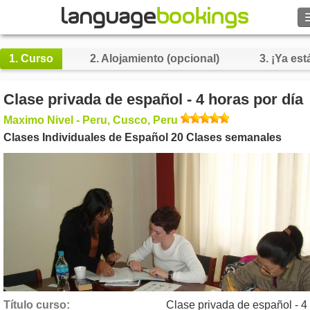
1.
Curso
2.
Alojamiento (opcional)
3.
¡Ya está
Contacto
Clase privada de español - 4 horas por día
Maximo Nivel - Peru, Cusco, Peru
EXPLORAR
Clases Individuales de Español 20 Clases semanales
Identifícate
Ayuda
Moneda
€
Idioma
Título curso