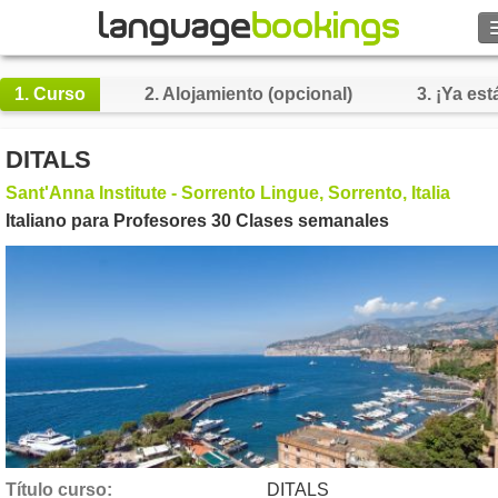
Buscar
1.
Curso
2.
Alojamiento (opcional)
3.
¡Ya está
Contacto
DITALS
EXPLORAR
Sant'Anna Institute - Sorrento Lingue, Sorrento, Italia
Italiano para Profesores 30 Clases semanales
Identifícate
Ayuda
Moneda
€
Idioma
Título curso
DITALS