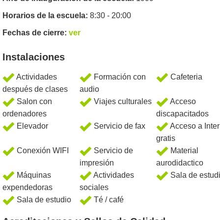
Horarios de la escuela:
8:30 - 20:00
Fechas de cierre:
ver
Instalaciones
Actividades
Formación con
Cafeteria
después de clases
audio
Salon con
Viajes culturales
Acceso
ordenadores
discapacitados
Elevador
Servicio de fax
Acceso a Inter
gratis
Conexión WIFI
Servicio de
Material
impresión
aurodidactico
Máquinas
Actividades
Sala de estud
expendedoras
sociales
Sala de estudio
Té / café