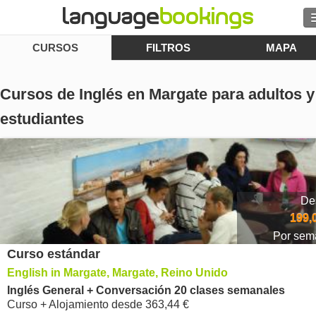
CURSOS
FILTROS
MAPA
Buscar
Contacto
Cursos de Inglés en Margate para adultos y
EXPLORAR
estudiantes
Identifícate
Ayuda
De
199,
Moneda
€
Por sem
Curso estándar
Idioma
English in Margate, Margate, Reino Unido
Inglés General + Conversación 20 clases semanales
Curso + Alojamiento
desde
363,44 €