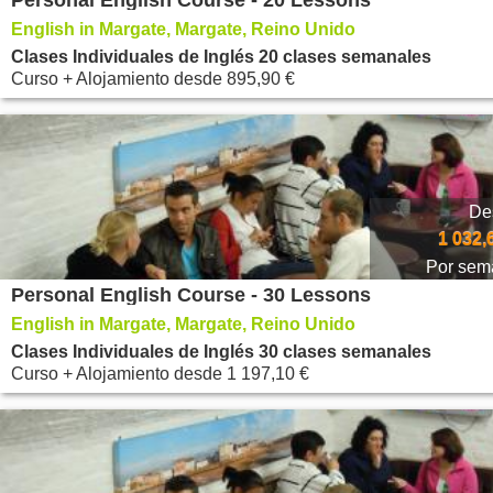
Personal English Course - 20 Lessons
English in Margate, Margate, Reino Unido
Clases Individuales de Inglés 20 clases semanales
Curso + Alojamiento
desde
895,90 €
De
1 032,
Por sem
Personal English Course - 30 Lessons
English in Margate, Margate, Reino Unido
Clases Individuales de Inglés 30 clases semanales
Curso + Alojamiento
desde
1 197,10 €