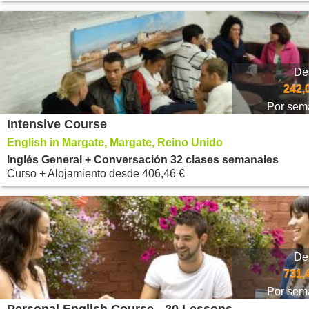
De
242,
Por sem
Intensive Course
English in Margate, Margate, Reino Unido
Inglés General + Conversación 32 clases semanales
Curso + Alojamiento
desde
406,46 €
De
731,
Por sem