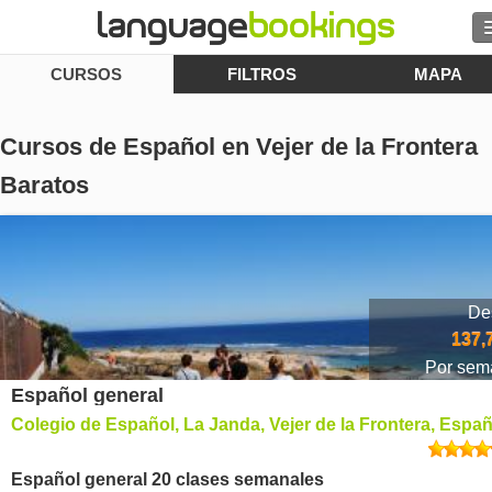
CURSOS
FILTROS
MAPA
Contacto
Cursos de Español en Vejer de la Frontera
Baratos
EXPLORAR
Identifícate
De
Ayuda
137,
Por sem
Moneda
€
Español general
Colegio de Español, La Janda, Vejer de la Frontera, Espa
Idioma
Español general 20 clases semanales