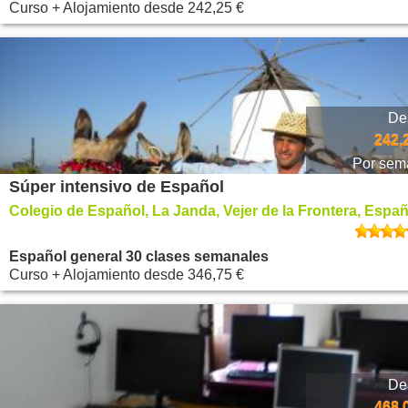
Curso + Alojamiento
desde
242,25 €
De
242,
Por sem
Súper intensivo de Español
Colegio de Español, La Janda, Vejer de la Frontera, Espa
Español general 30 clases semanales
Curso + Alojamiento
desde
346,75 €
De
468,