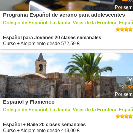
Por sem
Programa Español de verano para adolescentes
Colegio de Español, La Janda, Vejer de la Frontera, Espa
Español para Jovenes 20 clases semanales
Curso + Alojamiento
desde
572,59 €
De
313,
Por sem
Español y Flamenco
Colegio de Español, La Janda, Vejer de la Frontera, Espa
Español + Baile 20 clases semanales
Curso + Alojamiento
desde
418,00 €