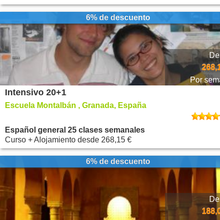
6% de descuento
De
268,
Por sem
Intensivo 20+1
Escuela Montalbán , Granada, España
Español general 25 clases semanales
Curso + Alojamiento
desde
268,15 €
6% de descuento
De
188,