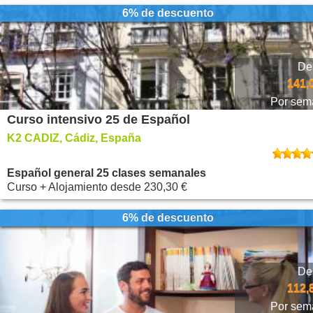
6% de descuento
De
141,
Por sem
Curso intensivo 25 de Español
K2 CADIZ, Cádiz, España
Español general 25 clases semanales
Curso + Alojamiento
desde
230,30 €
6% de descuento
De
112,
Por sem