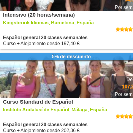
Por sem
Intensivo (20 horas/semana)
Kingsbrook Idiomas, Barcelona, España
Español general 20 clases semanales
Curso + Alojamiento
desde
197,40 €
5% de descuento
De
107,
Por sem
Curso Standard de Español
Instituto Andalusí de Español, Málaga, España
Español general 20 clases semanales
Curso + Alojamiento
desde
202,36 €