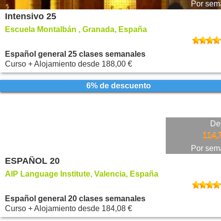
Por sem
Intensivo 25
Escuela Montalbán , Granada, España
Español general 25 clases semanales
Curso + Alojamiento
desde
188,00 €
6% de descuento
De
114,
Por sem
ESPAÑOL 20
AIP Language Institute, Valencia, España
Español general 20 clases semanales
Curso + Alojamiento
desde
184,08 €