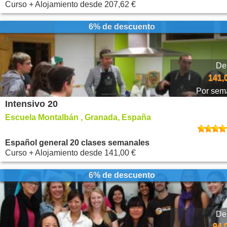
Curso + Alojamiento
desde
207,62 €
6% de descuento
De
141,
Por sem
Intensivo 20
Escuela Montalbán , Granada, España
Español general 20 clases semanales
Curso + Alojamiento
desde
141,00 €
6% de descuento
De
94,