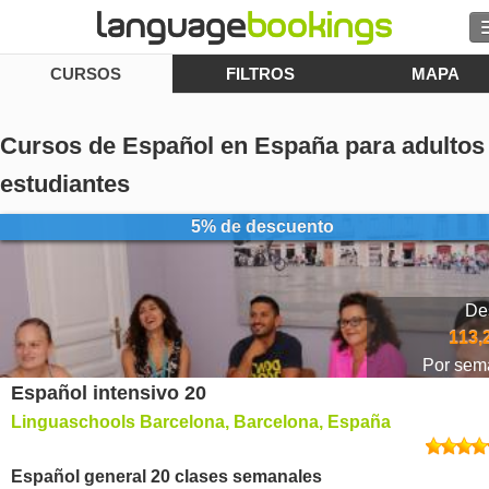
CURSOS
FILTROS
MAPA
Buscar
Contacto
Cursos de Español en España para adultos
EXPLORAR
estudiantes
5% de descuento
Identifícate
Ayuda
De
113,
Moneda
€
Por sem
Español intensivo 20
Idioma
Linguaschools Barcelona, Barcelona, España
Español general 20 clases semanales