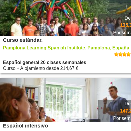
De
135,
Por sem
Curso estándar.
Pamplona Learning Spanish Institute, Pamplona, España
Español general 20 clases semanales
Curso + Alojamiento
desde
214,67 €
De
147,
Por sem
Español intensivo