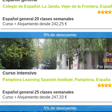
Colegio de Español, La Janda, Vejer de la Frontera, Espa
Español general 20 clases semanales
Curso + Alojamiento
desde
242,25 €
5% de descuento
De
168,
Por sem
Curso intensivo
Pamplona Learning Spanish Institute, Pamplona, España
Español general 25 clases semanales
Curso + Alojamiento
desde
247,33 €
5% de descuento