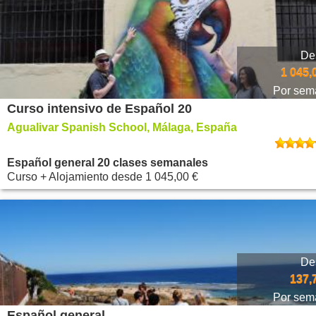
De
1 045,
Por sem
Curso intensivo de Español 20
Agualivar Spanish School, Málaga, España
Español general 20 clases semanales
Curso + Alojamiento
desde
1 045,00 €
De
137,
Por sem
Español general