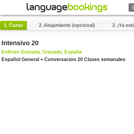
Buscar
1.
Curso
2.
Alojamiento (opcional)
3.
¡Ya está
Contacto
Intensivo 20
EXPLORAR
Enforex Granada, Granada, España
Español General + Conversacion 20 Clases semanales
Identifícate
Ayuda
Moneda
€
Idioma