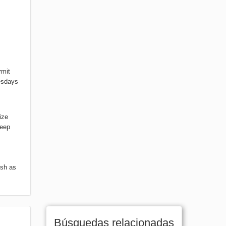
rmit
uesdays
ize
keep
ish as
Búsquedas relacionadas