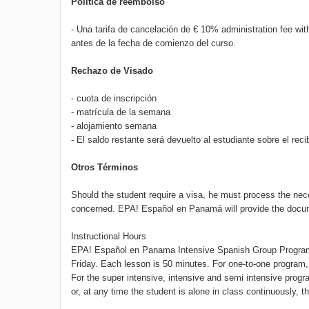
Política de reembolso
- Una tarifa de cancelación de € 10% administration fee 
antes de la fecha de comienzo del curso.
Rechazo de Visado
- cuota de inscripción
- matrícula de la semana
- alojamiento semana
- El saldo restante será devuelto al estudiante sobre el rec
Otros Términos
Should the student require a visa, he must process the n
concerned. EPA! Español en Panamá will provide the docum
Instructional Hours
EPA! Español en Panama Intensive Spanish Group Programs
Friday. Each lesson is 50 minutes. For one-to-one program,
For the super intensive, intensive and semi intensive progra
or, at any time the student is alone in class continuously, t