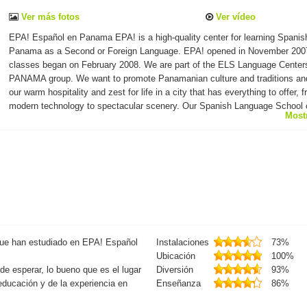
Ver más fotos
Ver vídeo
EPA! Español en Panama EPA! is a high-quality center for learning Spanis
Panama as a Second or Foreign Language. EPA! opened in November 200
classes began on February 2008. We are part of the ELS Language Center
PANAMA group. We want to promote Panamanian culture and traditions an
our warm hospitality and zest for life in a city that has everything to offer, 
modern technology to spectacular scenery. Our Spanish Language School
Most
and special programs provide an excellent opportunity to practice your Spa
and learn about the country of Panama through a variety of fun activities. 
top quality education, teachers, and curriculum. Our methodology is
communicative and follows the Curriculum of Instituto Cervantes based on
Common European Framework of Reference for Languages. At our Spanis
School in Panama, our pride is our people. Our professional, experienced 
caring staff is dedicated to helping EPA! students settle into their new Lati
American surroundings, progress in their Spanish studies, and attain their
educational and career goals.
 que han estudiado en EPA! Español
Instalaciones
73%
Ubicación
100%
de esperar, lo bueno que es el lugar
Diversión
93%
 educación y de la experiencia en
Enseñanza
86%