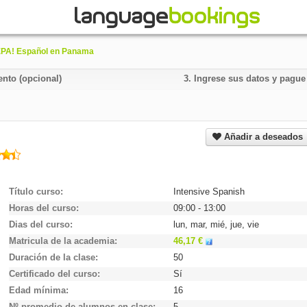
PA! Español en Panama
ento (opcional)
3.
Ingrese sus datos y pagu
Añadir a deseados
Título curso
Intensive Spanish
Horas del curso
09:00 - 13:00
Dias del curso
lun, mar, mié, jue, vie
Matricula de la academia
46,17 €
Duración de la clase
50
Certificado del curso
Sí
Edad mínima
16
Nº promedio de alumnos en clase
5