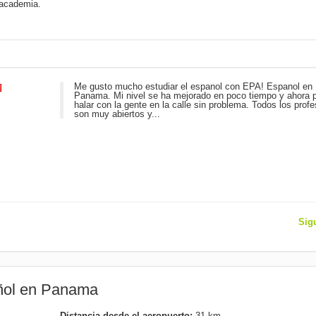
 academia.
Me gusto mucho estudiar el espanol con EPA! Espanol en
Panama. Mi nivel se ha mejorado en poco tiempo y ahora 
halar con la gente en la calle sin problema. Todos los prof
son muy abiertos y...
Sig
añol en Panama
Distancia desde el aeropuerto:
31 km.