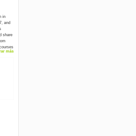
h in
7, and
s
d share
from
 courses
rar más
nish
We offer
 the
h
and
n