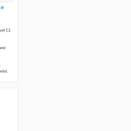
s
ivel C1
 and
n
nist.