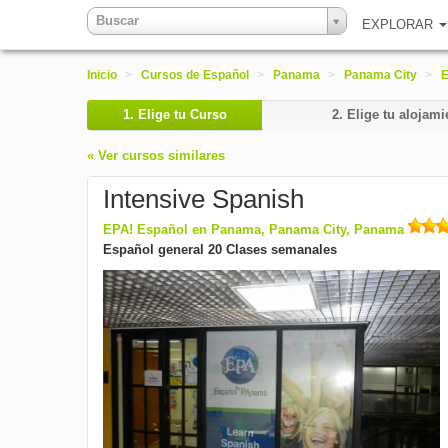
Buscar
EXPLORAR
Inicio
>
Cursos de Español
>
Panama
>
Panama City
>
E
1.
Elige tu Curso
2.
Elige tu alojami
« Ver cursos similares
Intensive Spanish
EPA! Español en Panama, Panama City, Panama
Español general 20 Clases semanales