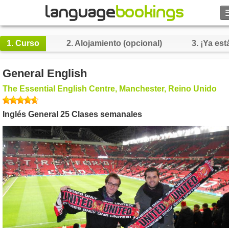
Buscar
1.
Curso
2.
Alojamiento (opcional)
3.
¡Ya está
Contacto
General English
EXPLORAR
The Essential English Centre, Manchester, Reino Unido
Identifícate
Inglés General 25 Clases semanales
Ayuda
Moneda
€
Idioma