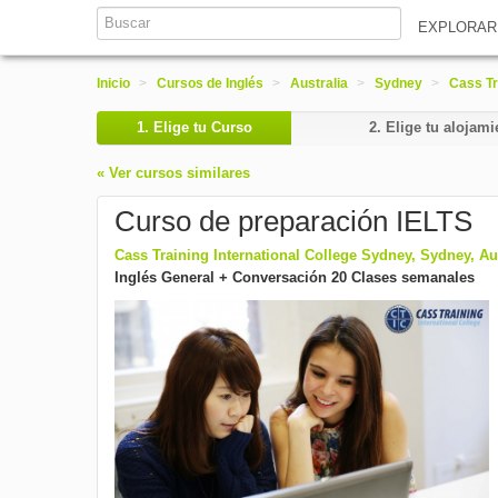
EXPLORA
Inicio
>
Cursos de Inglés
>
Australia
>
Sydney
>
Cass Tr
1.
Elige tu Curso
2.
Elige tu alojami
« Ver cursos similares
Curso de preparación IELTS
Cass Training International College Sydney, Sydney, Au
Inglés General + Conversación 20 Clases semanales