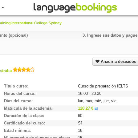
R
aining International College Sydney
ento (opcional)
3.
Ingrese sus datos y pagu
Añadir a deseados
stralia
Título curso
Curso de preparación IELTS
Horas del curso
16:00 - 20:30
Dias del curso
lun, mar, mié, jue, vie
Matricula de la academia
120,27 €
Duración de la clase
60
Certificado del curso
Sí
Edad mínima
18
Nº promedio de alumnos en clase
15