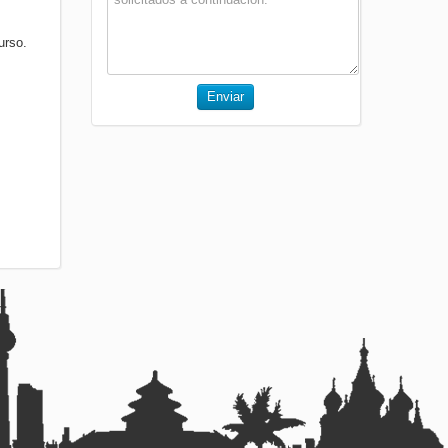
urso.
Enviar