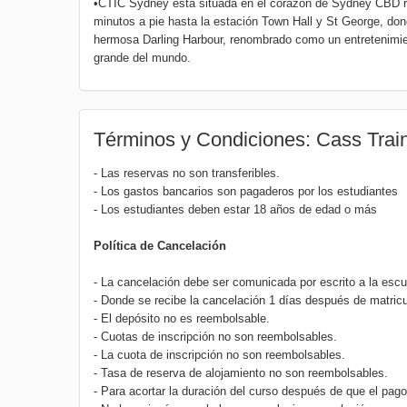
•CTIC Sydney está situada en el corazón de Sydney CBD rod
minutos a pie hasta la estación Town Hall y St George, don
hermosa Darling Harbour, renombrado como un entretenimien
grande del mundo.
Términos y Condiciones: Cass Train
- Las reservas no son transferibles.
- Los gastos bancarios son pagaderos por los estudiantes
- Los estudiantes deben estar 18 años de edad o más
Política de Cancelación
- La cancelación debe ser comunicada por escrito a la escu
- Donde se recibe la cancelación 1 días después de matricu
- El depósito no es reembolsable.
- Cuotas de inscripción no son reembolsables.
- La cuota de inscripción no son reembolsables.
- Tasa de reserva de alojamiento no son reembolsables.
- Para acortar la duración del curso después de que el pag