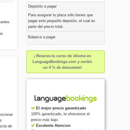
Depósito a pagar
Para asegurar tu plaza sólo tienes que
pagar este pequeño deposito, el cual es
iantes
parte del precio total..
io
Balance a pagar
¡ Reserva tu curso de idioma en
LanguageBookings.com y recibir
un 4 % de descuento!
El mejor precio garantizado
100% garantizado, te ofrecemos el
orcionar
precio más bajo.
os
Excelente Atencion
zcla de